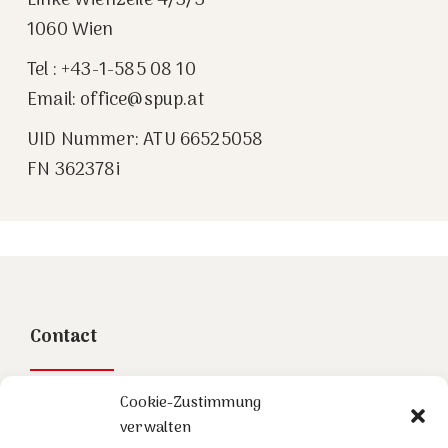
Linke Wienzeile 4/3/3
1060 Wien
Tel : +43-1-585 08 10
Email: office@spup.at
UID Nummer: ATU 66525058
FN 362378i
Contact
Stowasser Painhaupt Partner GmbH
Cookie-Zustimmung
verwalten
Linke Wienzeile 4/3/3