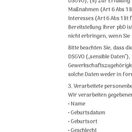
DSGVO), (ii) zur Erfüllun
Maßnahmen (Art 6 Abs 1 li
Interesses (Art 6 Abs 1 li
Bereitstellung Ihrer pbD i
nicht erbringen, wenn Sie 
Bitte beachten Sie, dass 
DSGVO („sensible Daten“),
Gewerkschaftszugehörigkeit
solche Daten weder in For
3. Verarbeitete personen
Wir verarbeiten gegebenen
• Name
• Geburtsdatum
• Geburtsort
• Geschlecht