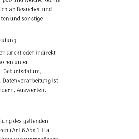
er pbD und welche Rechte
sich an Besucher und
ten und sonstige
eutung:
r direkt oder indirekt
hören unter
, Geburtsdatum,
. Datenverarbeitung ist
ndern, Auswerten,
ltung des geltenden
n (Art 6 Abs 1 lit a