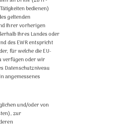
en an Dritte (zB IT-
 Tätigkeiten bedienen)
 des geltenden
nd Ihrer vorherigen
ßerhalb Ihres Landes oder
und des EWR entspricht
er, für welche die EU-
u verfügen oder wir
es Datenschutzniveau
ein angemessenes
aglichen und/oder von
ten), zur
deren