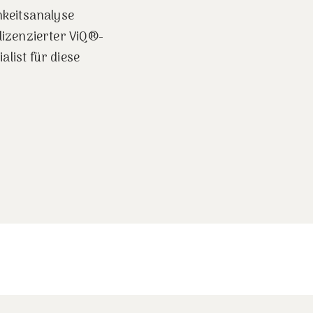
chkeitsanalyse
 lizenzierter ViQ®-
alist für diese