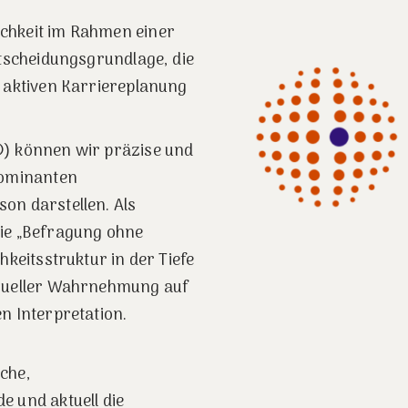
chkeit im Rahmen einer
ntscheidungsgrundlage, die
r aktiven Karriereplanung
®) können wir präzise und
dominanten
on darstellen. Als
die „Befragung ohne
hkeitsstruktur in der Tiefe
isueller Wahrnehmung auf
n Interpretation.
che,
e und aktuell die