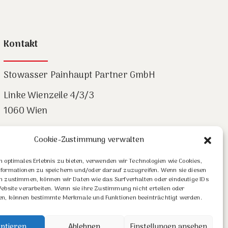
Kontakt
Stowasser Painhaupt Partner GmbH
Linke Wienzeile 4/3/3
1060 Wien
Tel: +43-1-585 08 10
Cookie-Zustimmung verwalten
Email: office@spup.at
n optimales Erlebnis zu bieten, verwenden wir Technologien wie Cookies,
formationen zu speichern und/oder darauf zuzugreifen. Wenn sie diesen
LinkedIn
n zustimmen, können wir Daten wie das Surfverhalten oder eindeutige IDs
Website verarbeiten. Wenn sie ihre Zustimmung nicht erteilen oder
n, können bestimmte Merkmale und Funktionen beeinträchtigt werden.
© Stowasser Painhaupt Partner - 2026
ptieren
Ablehnen
Einstellungen ansehen