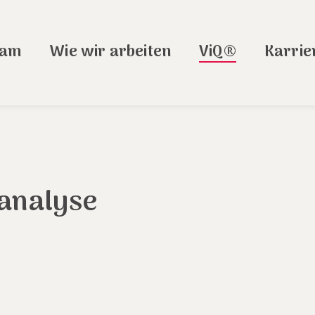
eam
Wie wir arbeiten
ViQ®
Karrie
sanalyse